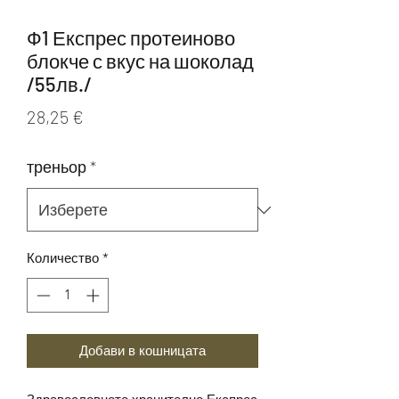
Ф1 Експрес протеиново
блокче с вкус на шоколад
/55лв./
Цена
28,25 €
треньор
*
Количество
*
Добави в кошницата