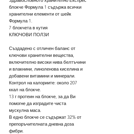
Здравословното хранително Експрес
блокче Формула 1 съдържа всички
хранителни елементи от шейк
Формула 1.
7 блокчета в кутия
КЛЮЧОВИ ПОЛЗИ
Създадено с отличен баланс от
ключови хранителни вещества,
включително високи нива белтъчини
и влакнини, линоленова киселина и
добавени витамини и минерали.
Контрол на калориите: около 207
ккал на блокче.
13 г протеин на блокче, за да Ви
помогне да изградите чиста
мускулна маса.
В едно блокче се съдържат 32% от
препоръчителната дневна доза
фибри.