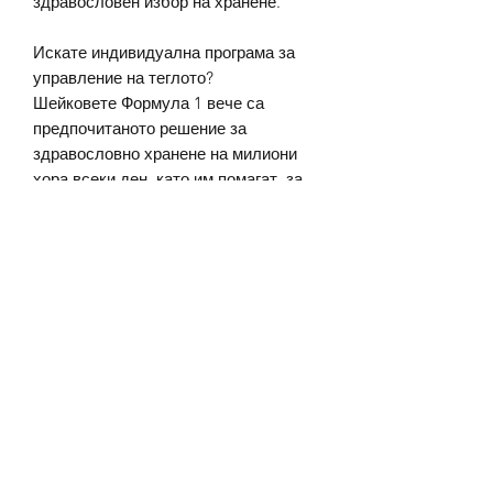
здравословен избор на хранене.
Искате индивидуална програма за
управление на теглото?
Шейковете Формула 1 вече са
предпочитаното решение за
здравословно хранене на милиони
хора всеки ден, като им помагат, за
да постигнат своите резултати в
управлението на теглото, с които да
се гордеят. Направете своя шейк по
свой вкус всеки ден чрез добавяне
на любимите си плодове.
Нуждаете се от удобно и
здравословно решение, когато сте в
движение?
Формула 1 Експрес блокче е удобна
и здравословна храна, когато сте в
движение и когато се консумира с