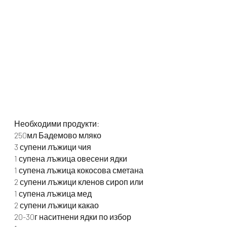
Необходими продукти:
250мл Бадемово мляко
3 супени лъжици чия
1 супена лъжица овесени ядки
1 супена лъжица кокосова сметана
2 супени лъжици кленов сироп или 
1 супена лъжица мед
2 супени лъжици какао
20-30г наситнени ядки по избор