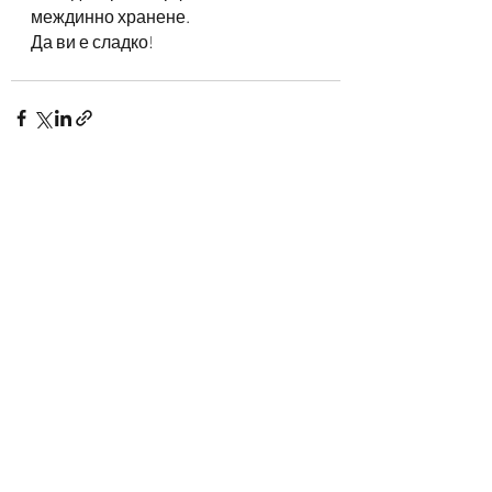
междинно хранене.
Да ви е сладко!
Последни публикации
Виж всички