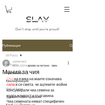
Don't stop until you`re proud!
Публикация
All Posts
yoanacoach
All Posts
23.03.2021 г.
време за четене: 1 мин.
Мания за чия
Признания
Chia
 на езика на маите означава 
Квалификации
сила
 и се смята, че ацтеките-войни 
Wall of fame
консумирали чиа семена за 
издръжливост и пъргавина. 
Здравословно хранене
Чиа семената нямат специфичен 
Клуб 100 Подаръци