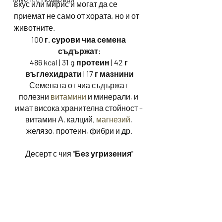
вкус или мирис и могат да се 
приемат не само от хората, но и от 
животните. 
100 г. сурови чиа семена 
съдържат:
486 kcal | 31 g протеин | 42 г 
въглехидрати | 17 г мазнини
Семената от чиа съдържат 
полезни 
витамини 
и минерали, и 
имат висока хранителна стойност – 
витамин А, калций, 
магнезий
, 
желязо, протеин, фибри и др.
Десерт с чия 
''Без угризения''