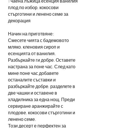
1 чаена лъжица есенция ванилия
плод по избор, кокосови 
стърготини и ленено семе за 
декорация
Начин на приготвяне:
Смесете чията с бадемовото 
мляко, кленовия сироп и 
есенцията от ванилия. 
Разбъркайте ги добре. Оставете 
настрана за поне час. След като 
мине поне час добавете 
останалите съставки и 
разбъркайте добре, разделете в 
две чашки и оставене в 
хладилника за една нощ. Преди 
сервиране аранжирайте с 
плодове, кокосови стърготини и 
ленено семе. 
Този десерт е перфектен за 