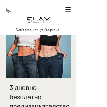
Don't stop until you`re proud!
3 дневно
безплатно
предизвикателство