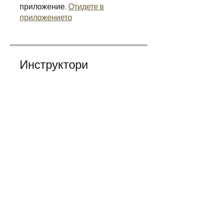
приложение.
Отидете в
приложението
Инструктори
yoanacoach
Цена
Безплатно
Споделяне