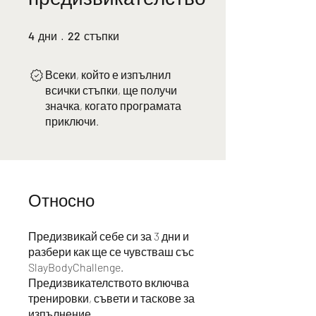
4 дни
22 стъпки
4
дни
22
стъпки
Всеки, който е изпълнил
всички стъпки, ще получи
значка, когато програмата
приключи.
Относно
Предизвикай себе си за 3 дни и
разбери как ще се чувстваш със
SlayBodyChallenge.
Предизвикателството включва
тренировки, съвети и таскове за
изпълнение.