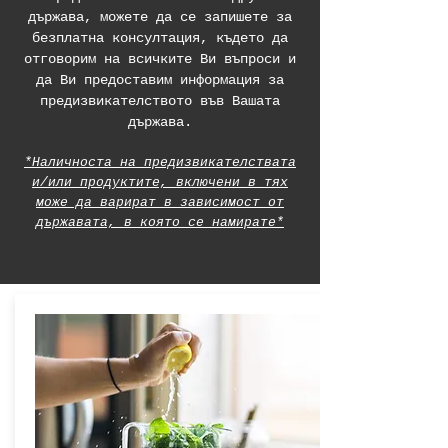
държава, можете да се запишете за
безплатна консултация, където да
отговорим на всичките Ви въпроси и
да Ви предоставим информация за
предизвикателството във Вашата
държава.
*Наличноста на предизвикателствата
и/или продуктите, включени в тях
може да варират в зависимост от
държавата, в която се намирате*