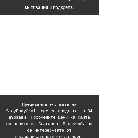
мoтивация и подкрепа.
Предизвикателствата на
SlayBodyChallenge се предлагат в 94
държави. Посочените цени на сайта
са цените за България. В случай, че
се интересувате от
предизвикателството за друга