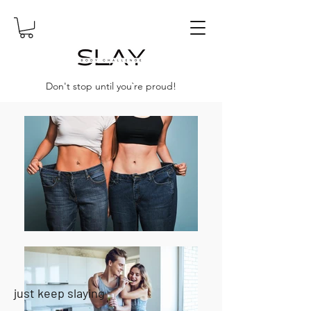
Don't stop until you`re proud!
just keep slaying