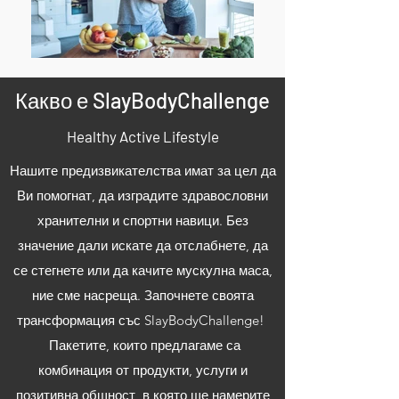
Какво е SlayBodyChallenge
Healthy Active Lifestyle
Нашите предизвикателства имат за цел да
Ви помогнат, да изградите здравословни
хранителни и спортни навици. Без
значение дали искате да отслабнете, да
се стегнете или да качите мускулна маса,
ние сме насреща. Започнете своята
трансформация със SlayBodyChallenge!
Пакетите, които предлагаме са
комбинация от продукти, услуги и
позитивна общност, в която ще намерите